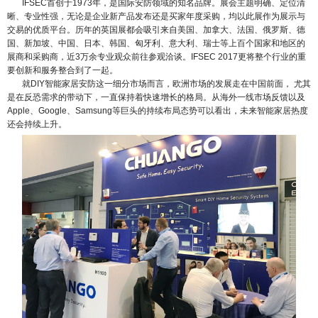
IFSEC首创于1973年，是国际安防领域的知名品牌。展会主题明确、定位清
晰、专业性强，无论是企业新产品发布还是买家年度采购，均以此展作为展示与
交易的优质平台。历年的英国展都会吸引来自美国、加拿大、法国、俄罗斯、德
国、新加坡、中国、日本、韩国、匈牙利、意大利、瑞士等上百个国家和地区的
展商和采购商，近3万余专业观众前往参观洽谈。IFSEC 2017更将整个行业的重
要创新和服务整合到了一起。
就DIY智能家居安防这一细分市场而言，欧洲市场的发展走在中国前面， 尤其
是在反恐需求的带动下，一直保持着快速增长的格局。从海外一线市场反馈以及
Apple、Google、Samsung等巨头的持续布局态势可以看出，未来智能家居热度
还会持续上升。