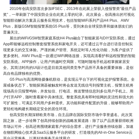
2010年创高安防首次参加IFSEC，2013年在此展上荣获入侵报警类“最佳产品
奖”，一举刷新了中国安防企业在此奖上零的纪录。此次展会，创高推出的可视化
智能联动解决方案及云服务应用技术，包括智能WiFi系列产品H4 Plus、AWV
Plus，新版GSM智能报警系统G5 Plus等，受到来自全球安防界和媒体朋友们的
普遍关注。
展出的WiFi/GSM智慧家庭系统H4 Plus融合了智能家居与DIY安防系统，通过
App即能够远程控制整套报警系统和家电开关，还可通过云平台进行语音控制实
现更多元的交互体验。严谨的账户管理、系统定时等人性化功能，为客户提供了
更多便利。AWV Plus是一款通过WiFi网络连接，实现高清看护和远程报警的智能
安防系统。APP操作，让用户跨越时空局限，可随时随地手机远程掌握家居安
全。其简洁时尚的UI设计也是目前其他同类竞争产品所不具备的重要体验，是创
高自有品牌独有的优势。
G5 Plus与高清网络摄像机联动，是实现云平台下的可视化监护报警系统。全
屋戒备状态下，智能探测器被触发时将会发送无线信号到报警主机，报警主机将
现场高分贝报警鸣响，并发短信、打电话、推送警情信息到多位用户手机上。用
户打开APP，随时查看家中具体情况。整套系统具有即时组网的灵活性和强大的
可扩展性，可满足不同用户多种需求。其功能和硬件配置的升级，能够帮助用户
更轻松地构建长期稳定安全的居住环境。
创高安防长期深耕欧美市场，自主品牌在国际安防市场中享誉盛名。此次英
国之旅，进一步诠释了创高持续创新的战略发展道路：除了以产品质量获得欧洲
市场认可外，创高还将围绕家庭客户的综合需求，进行产业服务持续创新，加速
在物联网核心技术及SaaS云服务平台的研发，打造领先的All-in-One Service云
平台运营服务，以更好地服务于全球用户。